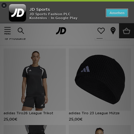
×
JD Sports
ANGEBOTE
Ansehen
JD Sports Fashion PLC
Kostenlos - In Google Play
Home
Frauen
Neuheiten
Frauen - Fußball - Adidas Tiro
Verfeinern
Herren
19 Produkte
Damen
Kinder
Bestsellers
Marken
Fußball
adidas Tiro26 League Trikot
adidas Tiro 23 League Mütze
25,00€
25,00€
Sport
Lade die APP