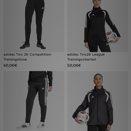
Filialfinder
Mein JD
Hilfe & Kontakt
Geschenkgutschein
adidas Tiro 26 Competition
adidas Tiro26 League
Trainingshose
Trainingsoberteil
60,00€
50,00€
Studenten
Blog