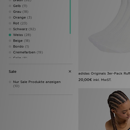
Gelb
(11)
Grau
(18)
Orange
(3)
Rot
(23)
Schwarz
(92)
Weiss
(28)
Beige
(18)
Bordo
(1)
Cremefarben
(19)
Grün
(8)
Kahverengi
(1)
Mehrfarbig
(15)
Sale
adidas Originals 3er-Pack Ruf
Rosa
(26)
20,00€
inkl. MwST.
Silber
(3)
Nur Sale Produkte anzeigen
(10)
Weinrot
(12)
Weiß
(46)