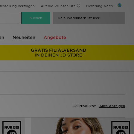
estellung verfolgen
Auf die Wunschliste
Lieferung Nach...
Dein Warenkorb ist leer
en
Neuheiten
Angebote
GRATIS FILIALVERSAND
IN DEINEN JD STORE
28 Produkte:
Alles Anzeigen