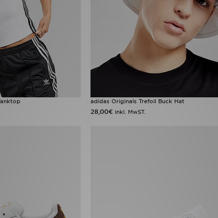
 Tanktop
adidas Originals Trefoil Buck Hat
28,00€
inkl. MwST.