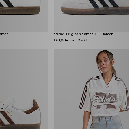
Damen
adidas Originals Samba OG Damen
130,00€
inkl. MwST.