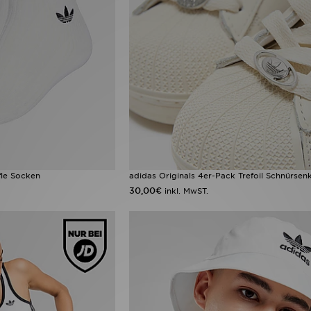
fle Socken
adidas Originals 4er-Pack Trefoil Schnürse
30,00€
inkl. MwST.