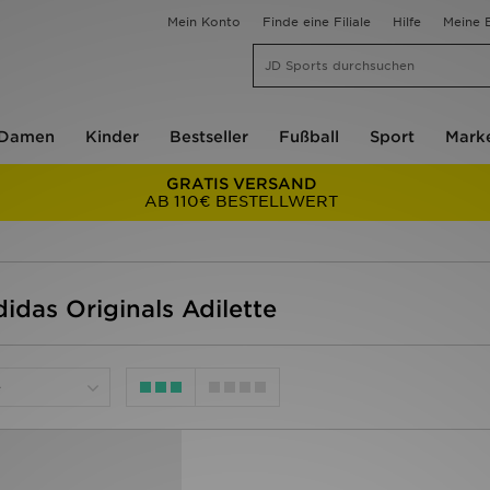
Mein Konto
Finde eine Filiale
Hilfe
Meine B
Damen
Kinder
Bestseller
Fußball
Sport
Mark
GRATIS VERSAND
AB 110€ BESTELLWERT
didas Originals Adilette