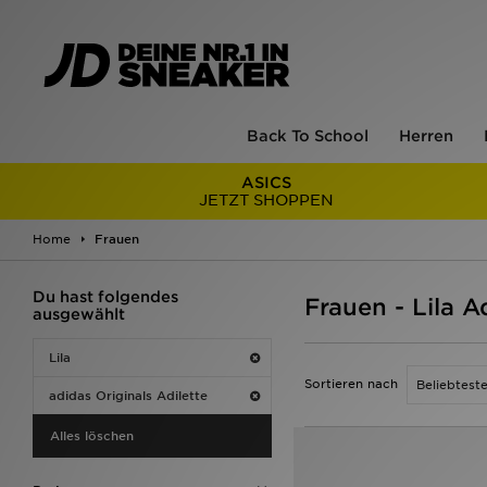
Back To School
Herren
ASICS
JETZT SHOPPEN
Home
Frauen
Du hast folgendes
Frauen - Lila A
ausgewählt
Lila
Sortieren nach
adidas Originals Adilette
Alles löschen