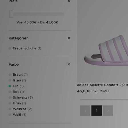
Preis
Kategorien
Frauenschuhe
(1)
Farbe
Braun
(1)
Grau
(1)
adidas Adilette Comfort 2.0 
Lila
(1)
45,00€
inkl. MwST.
Rot
(1)
Schwarz
(3)
Grün
(1)
Weinrot
(2)
1
Weiß
(1)