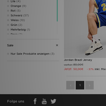
Lila
(4)
Orange
(9)
Rot
(5)
Schwarz
(57)
Weiss
(10)
Grün
(2)
Mehrfarbig
(1)
Rosa
(2)
Silber
(3)
Türkis
(1)
Sale
Weiß
(9)
Nur Sale Produkte anzeigen
(3)
Jordan Brazil Jersey
80,00€
vorher
Jetzt
50,00€
inkl. Mw
- 37%
1
Folge uns