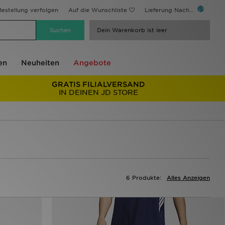
estellung verfolgen
Auf die Wunschliste
Lieferung Nach...
Dein Warenkorb ist leer
en
Neuheiten
Angebote
GRATIS FILIALVERSAND
IN DEINEN JD STORE
6 Produkte:
Alles Anzeigen