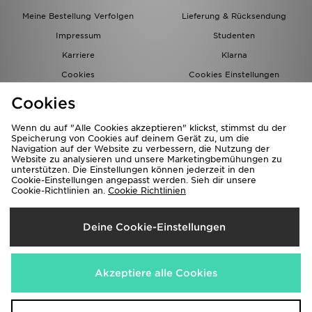
Meine Bestellung Verfolgen
Lieferung & Rücksendung
Impressum
Studenten
Karriere
Klarna
Cookies
Cookies Einstellungen
Datenschutz
Lade Die App
Cookies
Partnerprogramm
JD Blog
Wenn du auf "Alle Cookies akzeptieren" klickst, stimmst du der
Speicherung von Cookies auf deinem Gerät zu, um die
Navigation auf der Website zu verbessern, die Nutzung der
Website zu analysieren und unsere Marketingbemühungen zu
unterstützen. Die Einstellungen können jederzeit in den
Cookie-Einstellungen angepasst werden. Sieh dir unsere
Cookie-Richtlinien an.
Cookie Richtlinien
Lieferung Nach
Deine Cookie-Einstellungen
Deutschland
Wir akzeptieren folgende Zahlungsmethoden
Akzeptiere alle Cookies