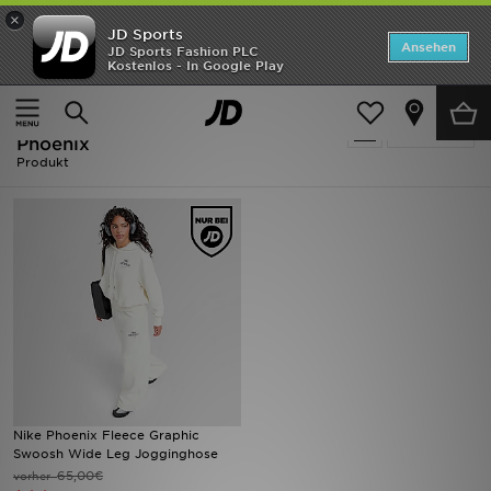
×
JD Sports
ANGEBOTE
Ansehen
JD Sports Fashion PLC
Kostenlos - In Google Play
Home
Ausverkauf | Cremefarben Nike Phoenix
Neuheiten
Ausverkauf | Cremefarben Nike
Verfeinern
Herren
Phoenix
Produkt
Damen
Kinder
Bestsellers
Marken
Fußball
Nike Phoenix Fleece Graphic
Sport
Swoosh Wide Leg Jogginghose
65,00€
vorher
Lade die APP