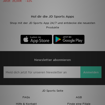
Jetzt
25,00€
- 62%
Filialfinder
Hol dir die JD Sports Apps
Mein JD
Shop mit der JD Sports App 24/7 und entdecke die neuesten
Produkte
Hilfe & Kontakt
Geschenkgutschein
Studenten
Newsletter abonnieren
Blog
Anmelden
JD Sports Seite
FAQs
AGB
Hilfe & Kontakt
Finde eine Filiale