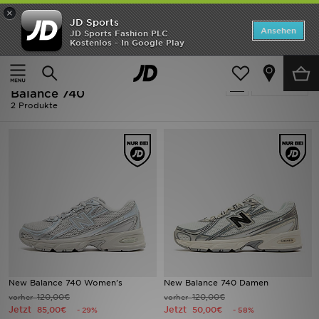
×
JD Sports
ANGEBOTE
Ansehen
JD Sports Fashion PLC
Kostenlos - In Google Play
Home
Ausverkauf | Cremefarben New Balance 740
Neuheiten
Ausverkauf | Cremefarben New
Verfeinern
Herren
Balance 740
2 Produkte
Damen
Kinder
Bestsellers
Marken
Fußball
New Balance 740 Women's
New Balance 740 Damen
Sport
120,00€
120,00€
vorher
vorher
Jetzt
Jetzt
85,00€
50,00€
- 29%
- 58%
Lade die APP