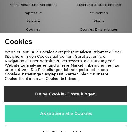
Meine Bestellung Verfolgen
Lieferung & Rücksendung
Impressum
Studenten
Karriere
Klarna
Cookies
Cookies Einstellungen
Datenschutz
Lade Die App
Cookies
Partnerprogramm
JD Blog
Wenn du auf "Alle Cookies akzeptieren" klickst, stimmst du der
Speicherung von Cookies auf deinem Gerät zu, um die
Navigation auf der Website zu verbessern, die Nutzung der
Website zu analysieren und unsere Marketingbemühungen zu
unterstützen. Die Einstellungen können jederzeit in den
Cookie-Einstellungen angepasst werden. Sieh dir unsere
Cookie-Richtlinien an.
Cookie Richtlinien
Lieferung Nach
Deine Cookie-Einstellungen
Deutschland
Wir akzeptieren folgende Zahlungsmethoden
Akzeptiere alle Cookies
Corporate Website
www.jdplc.com