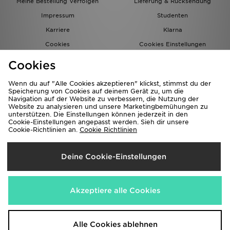
Meine Bestellung Verfolgen
Lieferung & Rücksendung
Impressum
Studenten
Karriere
Klarna
Cookies
Cookies Einstellungen
Datenschutz
Lade Die App
Cookies
Partnerprogramm
JD Blog
Wenn du auf "Alle Cookies akzeptieren" klickst, stimmst du der
Speicherung von Cookies auf deinem Gerät zu, um die
Navigation auf der Website zu verbessern, die Nutzung der
Website zu analysieren und unsere Marketingbemühungen zu
unterstützen. Die Einstellungen können jederzeit in den
Cookie-Einstellungen angepasst werden. Sieh dir unsere
Cookie-Richtlinien an.
Cookie Richtlinien
Lieferung Nach
Deine Cookie-Einstellungen
Deutschland
Wir akzeptieren folgende Zahlungsmethoden
Akzeptiere alle Cookies
Corporate Website
www.jdplc.com
Alle Cookies ablehnen