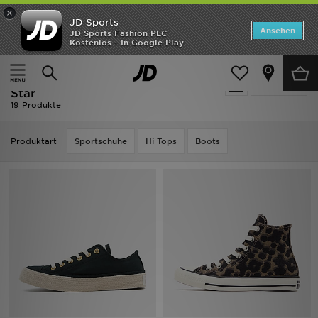
×
JD Sports
ANGEBOTE
Ansehen
JD Sports Fashion PLC
Kostenlos - In Google Play
Home
Ausverkauf | Converse Converse All Star
Neuheiten
Ausverkauf | Converse Converse All
Verfeinern
Herren
Star
19 Produkte
Damen
Produktart
Sportschuhe
Hi Tops
Boots
Kinder
Bestsellers
Marken
Fußball
Sport
Lade die APP