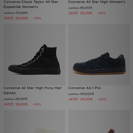
Converse Chuck Taylor All Star
Converse All Star High Women's
Espadrille Women's
85,00€
vorher
75,00€
Jetzt
vorher
Filialfinder
55,00€
- 35%
Jetzt
50,00€
- 33%
Mein JD
Hilfe & Kontakt
Geschenkgutschein
Studenten
Blog
Converse All Star High Pony Hair
Converse AS-1 Pro
Damen
100,00€
vorher
85,00€
Jetzt
vorher
50,00€
- 50%
Jetzt
55,00€
- 35%