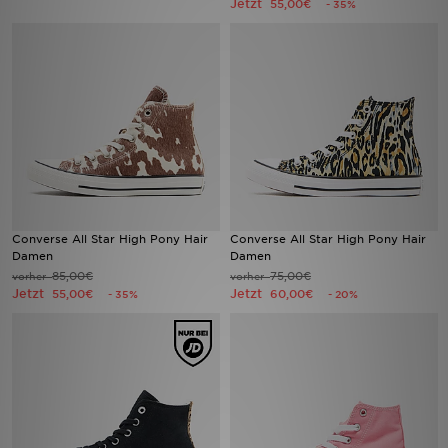
Jetzt
55,00€
- 35%
Filialfinder
Mein JD
Hilfe & Kontakt
Geschenkgutschein
Studenten
Converse All Star High Pony Hair
Converse All Star High Pony Hair
Damen
Damen
Blog
85,00€
75,00€
vorher
vorher
Jetzt
Jetzt
55,00€
60,00€
- 35%
- 20%