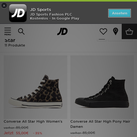
×
JD Sports
ANGEBOTE
Ansehen
JD Sports Fashion PLC
Kostenlos - In Google Play
Home
Converse Hi Tops - Converse All Star
Neuheiten
Converse Hi Tops - Converse All
Verfeinern
Herren
Star
11 Produkte
Damen
Kinder
Bestsellers
Marken
Fußball
Converse All Star High Women's
Converse All Star High Pony Hair
Sport
Damen
85,00€
vorher
Jetzt
85,00€
55,00€
vorher
- 35%
Lade die APP