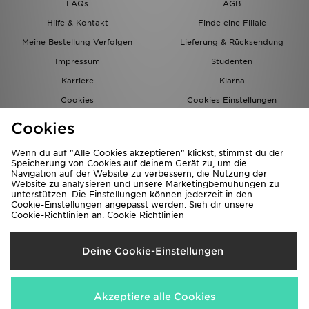
FAQs
AGB
Hilfe & Kontakt
Finde eine Filiale
Meine Bestellung Verfolgen
Lieferung & Rücksendung
Impressum
Studenten
Karriere
Klarna
Cookies
Cookies Einstellungen
Datenschutz
Lade Die App
Cookies
Partnerprogramm
JD Blog
Wenn du auf "Alle Cookies akzeptieren" klickst, stimmst du der
Speicherung von Cookies auf deinem Gerät zu, um die
Navigation auf der Website zu verbessern, die Nutzung der
Website zu analysieren und unsere Marketingbemühungen zu
unterstützen. Die Einstellungen können jederzeit in den
Cookie-Einstellungen angepasst werden. Sieh dir unsere
Cookie-Richtlinien an.
Cookie Richtlinien
Lieferung Nach
Deine Cookie-Einstellungen
Deutschland
Wir akzeptieren folgende Zahlungsmethoden
Akzeptiere alle Cookies