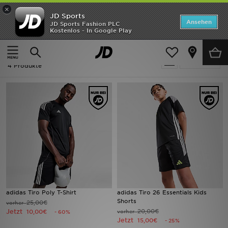
×
JD Sports
ANGEBOTE
Ansehen
JD Sports Fashion PLC
Kostenlos - In Google Play
Home
Ausverkauf | Fußball - Adidas Tiro
Neuheiten
Ausverkauf | Fußball - Adidas Tiro
Verfeinern
Herren
4 Produkte
Damen
Kinder
Bestsellers
Marken
Fußball
adidas Tiro Poly T-Shirt
adidas Tiro 26 Essentials Kids
Shorts
25,00€
vorher
Sport
Jetzt
20,00€
10,00€
vorher
- 60%
Jetzt
15,00€
- 25%
Lade die APP