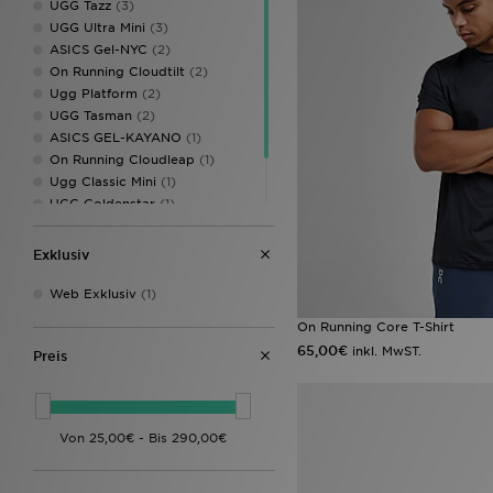
UGG Tazz
(3)
UGG Ultra Mini
(3)
ASICS Gel-NYC
(2)
On Running Cloudtilt
(2)
Ugg Platform
(2)
UGG Tasman
(2)
ASICS GEL-KAYANO
(1)
On Running Cloudleap
(1)
Ugg Classic Mini
(1)
UGG Goldenstar
(1)
Ugg Goldenstar Clog
(1)
Ugg Platform Collection
(1)
Exklusiv
Web Exklusiv
(1)
On Running Core T-Shirt
65,00€
inkl. MwST.
Preis