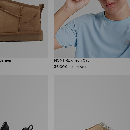
 Damen
MONTIREX Tech Cap
36,00€
inkl. MwST.