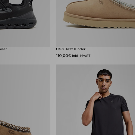
nder
UGG Tazz Kinder
110,00€
inkl. MwST.