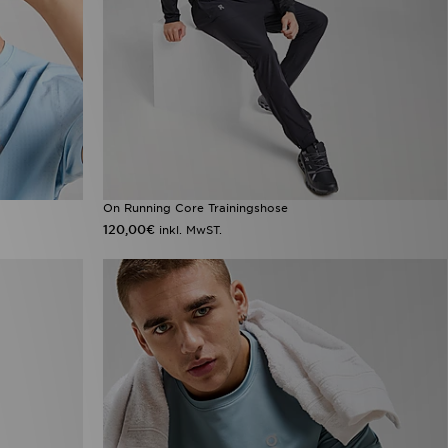
On Running Core Trainingshose
120,00€
inkl. MwST.