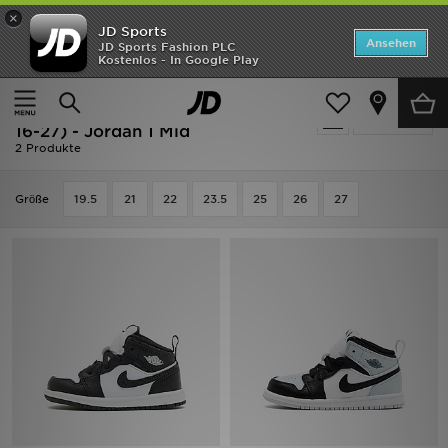
×
JD Sports
ANGEBOTE
Ansehen
JD Sports Fashion PLC
Kostenlos - In Google Play
Home
Kinder
Babyschuhe (Gr. 16-27)
Neuheiten
Schwarz Jordan Babyschuhe (Gr.
Verfeinern
Herren
16-27) - Jordan 1 Mid
2 Produkte
Damen
Grӧße
19.5
21
22
23.5
25
26
27
Kinder
Bestsellers
Marken
Fußball
Sport
Lade die APP