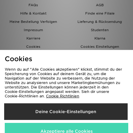
FAQs
AGB
Hilfe & Kontakt
Finde eine Filiale
Meine Bestellung Verfolgen
Lieferung & Rücksendung
Impressum
Studenten
Karriere
Klarna
Cookies
Cookies Einstellungen
Datenschutz
Lade Die App
Cookies
Partnerprogramm
JD Blog
Wenn du auf "Alle Cookies akzeptieren" klickst, stimmst du der
Speicherung von Cookies auf deinem Gerät zu, um die
Navigation auf der Website zu verbessern, die Nutzung der
Website zu analysieren und unsere Marketingbemühungen zu
unterstützen. Die Einstellungen können jederzeit in den
Cookie-Einstellungen angepasst werden. Sieh dir unsere
Cookie-Richtlinien an.
Cookie Richtlinien
Lieferung Nach
Deine Cookie-Einstellungen
Deutschland
Wir akzeptieren folgende Zahlungsmethoden
Akzeptiere alle Cookies