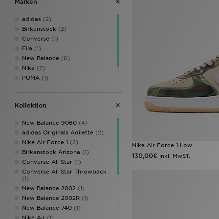
Marken
adidas
(2)
Birkenstock
(2)
Converse
(1)
Fila
(1)
New Balance
(6)
Nike
(7)
PUMA
(1)
UGG
(3)
Vans
(1)
Kollektion
New Balance 9060
(4)
adidas Originals Adilette
(2)
Nike Air Force 1
(2)
Nike Air Force 1 Low
Birkenstock Arizona
(1)
130,00€
inkl. MwST.
Converse All Star
(1)
Converse All Star Throwback
(1)
New Balance 2002
(1)
New Balance 2002R
(1)
New Balance 740
(1)
Nike Air
(1)