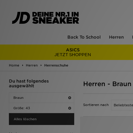
Back To School
Herren
ASICS
JETZT SHOPPEN
Home
Herren
Herrenschuhe
Du hast folgendes
Herren - Braun
ausgewählt
Braun
Sortieren nach
Grӧße: 43
Alles löschen