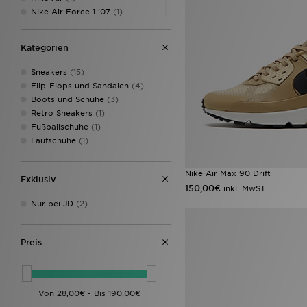
Nike Air Force 1 '07
(1)
Nike Air Force 1 07 LV8
(1)
Nike Air Max
(1)
Kategorien
Nike Air Max 90
(1)
Nike Air Max Moto 2K
(1)
Sneakers
(15)
Nike Dunk
(1)
Flip-Flops und Sandalen
(4)
Nike Mercurial
(1)
Boots und Schuhe
(3)
Nike Pegasus
(1)
Retro Sneakers
(1)
Nike Pegasus Trail
(1)
Fußballschuhe
(1)
PUMA Suede
(1)
Laufschuhe
(1)
Ugg Classic Mini
(1)
UGG Tasman
(1)
Nike Air Max 90 Drift
Exklusiv
150,00€
inkl. MwST.
Nur bei JD
(2)
Preis