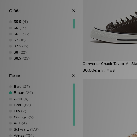
Grӧße
35.5
(4)
36
(14)
36.5
(16)
37
(18)
37.5
(15)
38
(22)
38.5
(25)
Converse Chuck Taylor All S
39
(41)
80,00€
inkl. MwST.
39.5
(8)
Farbe
40
(54)
40.5
(57)
Blau
(27)
41
(60)
Braun
(24)
41.5
(50)
Gelb
(3)
42
(64)
Grau
(88)
42.5
(48)
Lila
(2)
43
(59)
Orange
(5)
43.5
(37)
Rot
(4)
44
(53)
Schwarz
(173)
44.5
(54)
Weiss
(134)