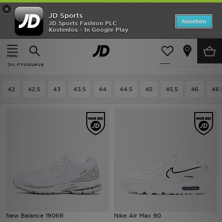
×
JD Sports
ANGEBOTE
Ansehen
JD Sports Fashion PLC
Kostenlos - In Google Play
Home
Herren
Herrenschuhe
Neuheiten
Herren - Herrenschuhe
Verfeinern
Herren
511 Produkte
Damen
42
42.5
43
43.5
44
44.5
45
45.5
46
46.
Kinder
Bestsellers
Marken
Fußball
Sport
New Balance 1906R
Nike Air Max 90
Lade die APP