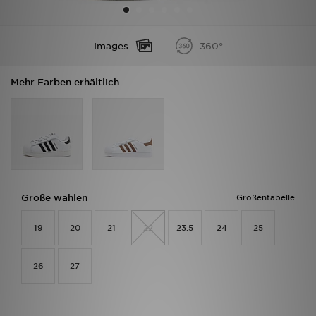
Filialfinder
Images
360°
Mein JD
Mehr Farben erhältlich
Hilfe & Kontakt
Geschenkgutschein
Studenten
Blog
Größe wählen
Größentabelle
19
20
21
22
23.5
24
25
26
27