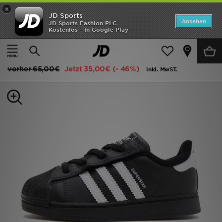
×
JD Sports
ANGEBOTE
Ansehen
JD Sports Fashion PLC
Kostenlos - In Google Play
Home
Kinder
Babyschuhe (Gr. 16-27)
Alle Sportschuhe
Neuheiten
adidas Originals SSTAR WHTTROSE
Herren
vorher
65,00€
Jetzt
35,00€
(- 46%)
inkl. MwST.
Damen
Kinder
Bestsellers
Marken
Fußball
Sport
Lade die APP