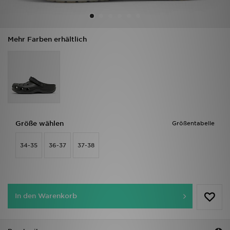
Filialfinder
Mehr Farben erhältlich
Mein JD
Hilfe & Kontakt
Geschenkgutschein
Studenten
Größe wählen
Größentabelle
Blog
34-35
36-37
37-38
In den Warenkorb