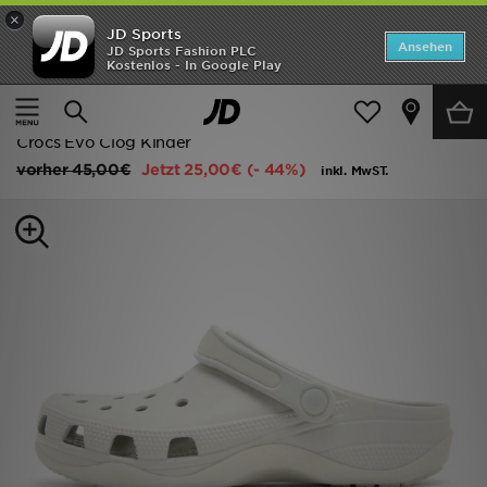
×
JD Sports
ANGEBOTE
Ansehen
JD Sports Fashion PLC
Kostenlos - In Google Play
Home
Kinder
Schuhe Jugendliche (Gr. 36-38.5)
Neuheiten
Flip-Flops und Sandalen
Herren
Crocs Evo Clog Kinder
vorher
45,00€
Jetzt
25,00€
(- 44%)
inkl. MwST.
Damen
Kinder
Bestsellers
Marken
Fußball
Sport
Lade die APP