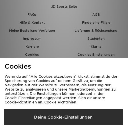
JD Sports Seite
FAQs
AGB
Hilfe & Kontakt
Finde eine Filiale
Meine Bestellung Verfolgen
Lieferung & Rücksendung
Impressum
Studenten
Karriere
Klarna
Cookies
Cookies Einstellungen
Datenschutz
Lade Die App
Cookies
Partnerprogramm
JD Blog
Wenn du auf "Alle Cookies akzeptieren" klickst, stimmst du der
Speicherung von Cookies auf deinem Gerät zu, um die
Navigation auf der Website zu verbessern, die Nutzung der
Website zu analysieren und unsere Marketingbemühungen zu
unterstützen. Die Einstellungen können jederzeit in den
Cookie-Einstellungen angepasst werden. Sieh dir unsere
Cookie-Richtlinien an.
Cookie Richtlinien
Lieferung Nach
Deine Cookie-Einstellungen
Deutschland