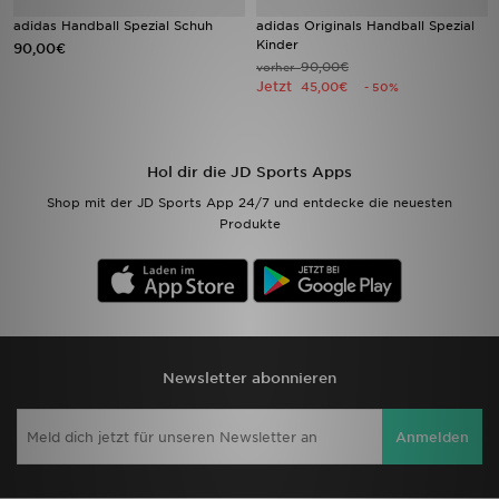
adidas Handball Spezial Schuh
adidas Originals Handball Spezial
Kinder
90,00€
Filialfinder
90,00€
vorher
Jetzt
45,00€
- 50%
Mein JD
Hilfe & Kontakt
Hol dir die JD Sports Apps
Geschenkgutschein
Shop mit der JD Sports App 24/7 und entdecke die neuesten
Produkte
Studenten
Blog
Newsletter abonnieren
Anmelden