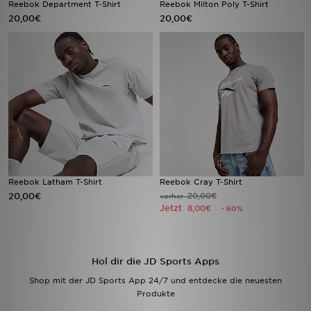
Reebok Department T-Shirt
Reebok Milton Poly T-Shirt
20,00€
20,00€
Filialfinder
Mein JD
Hilfe & Kontakt
Geschenkgutschein
Studenten
Reebok Latham T-Shirt
Reebok Cray T-Shirt
Blog
20,00€
20,00€
vorher
Jetzt
8,00€
- 60%
Hol dir die JD Sports Apps
Shop mit der JD Sports App 24/7 und entdecke die neuesten
Produkte