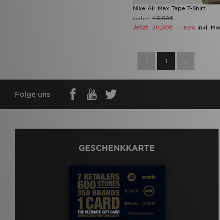
Nike Air Max Tape T-Shirt
40,00€
vorher
Jetzt
20,00€
inkl. Mw
- 50%
1
Folge uns
GESCHENKKARTE