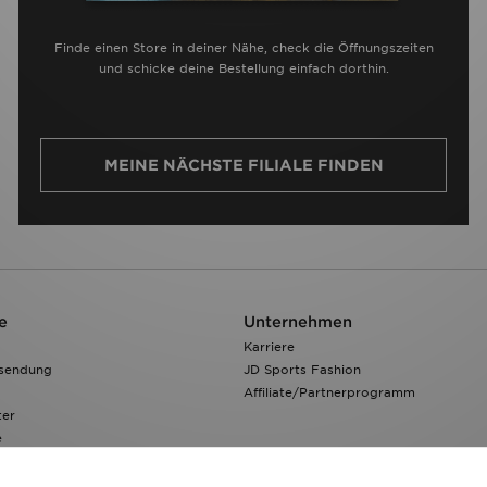
Finde einen Store in deiner Nähe, check die Öffnungszeiten
und schicke deine Bestellung einfach dorthin.
MEINE NÄCHSTE FILIALE FINDEN
e
Unternehmen
Karriere
ksendung
JD Sports Fashion
Affiliate/Partnerprogramm
ter
e
 Verfolgen