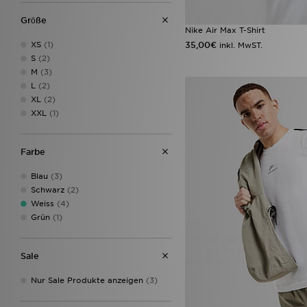
Grӧße
Nike Air Max T-Shirt
XS
(1)
35,00€
inkl. MwST.
S
(2)
M
(3)
L
(2)
XL
(2)
XXL
(1)
Farbe
Blau
(3)
Schwarz
(2)
Weiss
(4)
Grün
(1)
Sale
Nur Sale Produkte anzeigen
(3)