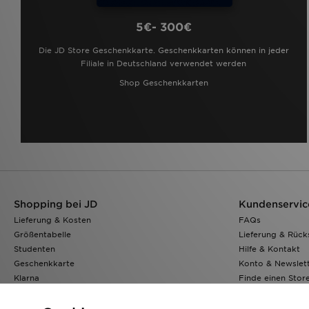
5€- 300€
Die JD Store Geschenkkarte. Geschenkkarten können in jeder
Filiale in Deutschland verwendet werden
Shop Geschenkkarten
Shopping bei JD
Kundenservic
Lieferung & Kosten
FAQs
Größentabelle
Lieferung & Rüc
Studenten
Hilfe & Kontakt
Geschenkkarte
Konto & Newslet
Klarna
Finde einen Stor
JD Sports App
Meine Bestellung
JD Blog