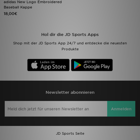
adidas New Logo Embroidered
Baseball Kappe
18,00€
Filialfinder
Mein JD
Hol dir die JD Sports Apps
Hilfe & Kontakt
Shop mit der JD Sports App 24/7 und entdecke die neuesten
Produkte
Geschenkgutschein
Studenten
Blog
Newsletter abonnieren
Anmelden
JD Sports Seite