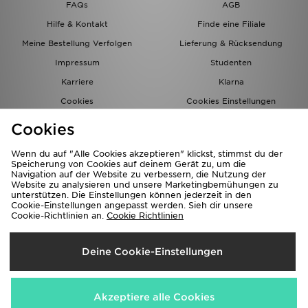
FAQs
AGB
Hilfe & Kontakt
Finde eine Filiale
Meine Bestellung Verfolgen
Lieferung & Rücksendung
Impressum
Studenten
Karriere
Klarna
Cookies
Cookies Einstellungen
Datenschutz
Lade Die App
Cookies
Partnerprogramm
JD Blog
Wenn du auf "Alle Cookies akzeptieren" klickst, stimmst du der
Speicherung von Cookies auf deinem Gerät zu, um die
Navigation auf der Website zu verbessern, die Nutzung der
Website zu analysieren und unsere Marketingbemühungen zu
unterstützen. Die Einstellungen können jederzeit in den
Cookie-Einstellungen angepasst werden. Sieh dir unsere
Cookie-Richtlinien an.
Cookie Richtlinien
Lieferung Nach
Deine Cookie-Einstellungen
Deutschland
Wir akzeptieren folgende Zahlungsmethoden
Akzeptiere alle Cookies