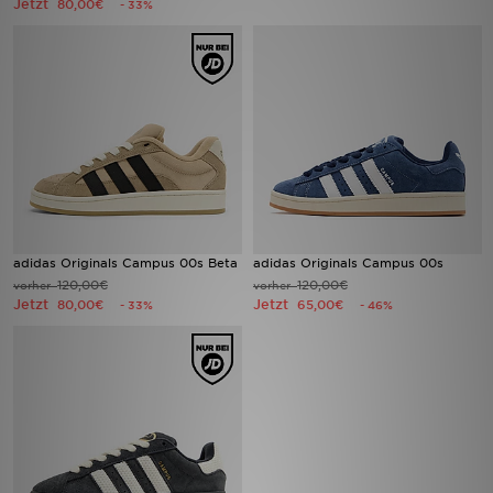
Jetzt
80,00€
- 33%
Filialfinder
Mein JD
Hilfe & Kontakt
Geschenkgutschein
Studenten
adidas Originals Campus 00s Beta
adidas Originals Campus 00s
120,00€
120,00€
vorher
vorher
Blog
Jetzt
Jetzt
80,00€
65,00€
- 33%
- 46%