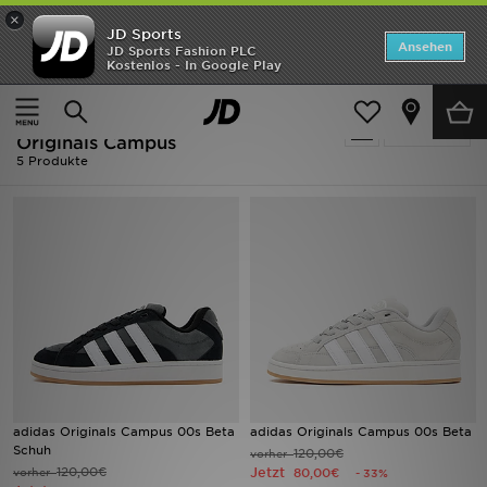
×
JD Sports
ANGEBOTE
Ansehen
JD Sports Fashion PLC
Kostenlos - In Google Play
Home
Herren
Neuheiten
Ausverkauf | Herren - Adidas
Verfeinern
Herren
Originals Campus
5 Produkte
Damen
Kinder
Bestsellers
Marken
Fußball
adidas Originals Campus 00s Beta
adidas Originals Campus 00s Beta
Sport
Schuh
120,00€
vorher
120,00€
Jetzt
vorher
80,00€
- 33%
Lade die APP