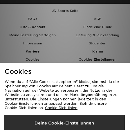
JD Sports Seite
FAQs
AGB
Hilfe & Kontakt
Finde eine Filiale
Meine Bestellung Verfolgen
Lieferung & Rücksendung
Impressum
Studenten
Karriere
Klarna
Cookies
Cookies Einstellungen
Datenschutz
Lade Die App
Cookies
Partnerprogramm
JD Blog
Wenn du auf "Alle Cookies akzeptieren" klickst, stimmst du der
Speicherung von Cookies auf deinem Gerät zu, um die
Navigation auf der Website zu verbessern, die Nutzung der
Website zu analysieren und unsere Marketingbemühungen zu
unterstützen. Die Einstellungen können jederzeit in den
Cookie-Einstellungen angepasst werden. Sieh dir unsere
Cookie-Richtlinien an.
Cookie Richtlinien
Lieferung Nach
Deine Cookie-Einstellungen
Deutschland