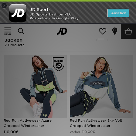
×
JD Sports
ANGEBOTE
Ansehen
JD Sports Fashion PLC
Kostenlos - In Google Play
Home
Frauen
Neuheiten
Frauen - Blau Red Run Activewear
Verfeinern
Herren
Jacken
2 Produkte
Damen
Kinder
Bestsellers
Marken
Fußball
Red Run Activewear Azure
Red Run Activewear Sky Volt
Sport
Cropped Windbreaker
Cropped Windbreaker
110,00€
110,00€
vorher
Lade die APP