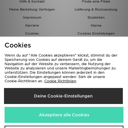
Hilfe & Kontakt
Finde eine Filiale
Meine Bestellung Verfolgen
Lieferung & Rücksendung
Impressum
Studenten
Karriere
Klarna
Cookies
Cookies Einstellungen
Datenschutz
Lade Die App
Cookies
Partnerprogramm
JD Blog
Wenn du auf "Alle Cookies akzeptieren" klickst, stimmst du der
Speicherung von Cookies auf deinem Gerät zu, um die
Navigation auf der Website zu verbessern, die Nutzung der
Website zu analysieren und unsere Marketingbemühungen zu
unterstützen. Die Einstellungen können jederzeit in den
Cookie-Einstellungen angepasst werden. Sieh dir unsere
Cookie-Richtlinien an.
Cookie Richtlinien
Lieferung Nach
Deine Cookie-Einstellungen
Deutschland
Wir akzeptieren folgende Zahlungsmethoden
Akzeptiere alle Cookies