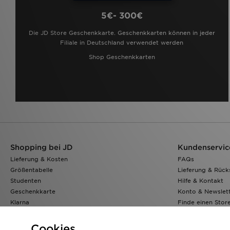
5€- 300€
Die JD Store Geschenkkarte. Geschenkkarten können in jeder
Filiale in Deutschland verwendet werden
Shop Geschenkkarten
Shopping bei JD
Kundenservic
Lieferung & Kosten
FAQs
Größentabelle
Lieferung & Rüc
Studenten
Hilfe & Kontakt
Geschenkkarte
Konto & Newslet
Klarna
Finde einen Stor
JD Sports App
Meine Bestellung
JD Blog
Cookies