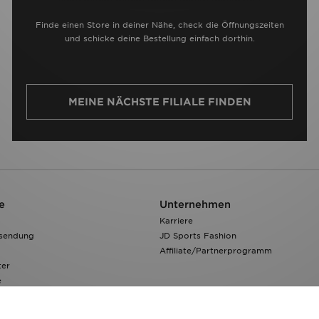
Finde einen Store in deiner Nähe, check die Öffnungszeiten
und schicke deine Bestellung einfach dorthin.
MEINE NÄCHSTE FILIALE FINDEN
e
Unternehmen
Karriere
ksendung
JD Sports Fashion
Affiliate/Partnerprogramm
ter
e
 Verfolgen