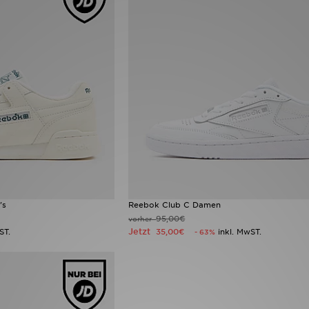
's
Reebok Club C Damen
95,00€
vorher
Jetzt
ST.
35,00€
inkl. MwST.
- 63%