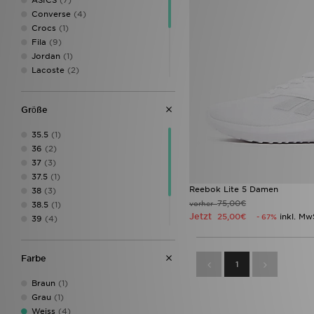
Converse
(4)
Crocs
(1)
Fila
(9)
Jordan
(1)
Lacoste
(2)
New Balance
(5)
Nike
(14)
Grӧße
On Running
(2)
PUMA
(2)
35.5
(1)
Reebok
(4)
36
(2)
Saucony
(3)
37
(3)
Vans
(1)
37.5
(1)
Reebok Lite 5 Damen
38
(3)
75,00€
vorher
38.5
(1)
Jetzt
25,00€
inkl. Mw
- 67%
39
(4)
40
(2)
40.5
(2)
Farbe
41
(3)
1
Braun
(1)
Grau
(1)
Weiss
(4)