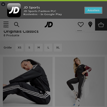
×
JD Sports
ANGEBOTE
Ansehen
JD Sports Fashion PLC
Kostenlos - In Google Play
Home
Frauen
Frauenkleidung
Neuheiten
Adidas Frauenkleidung - Adidas
Verfeinern
Herren
Originals Classics
8 Produkte
Damen
Grӧße
XS
S
M
L
XL
Kinder
Bestsellers
Marken
Fußball
Sport
Lade die APP