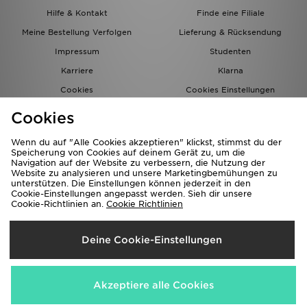
Hilfe & Kontakt
Finde eine Filiale
Meine Bestellung Verfolgen
Lieferung & Rücksendung
Impressum
Studenten
Karriere
Klarna
Cookies
Cookies Einstellungen
Datenschutz
Lade Die App
Cookies
Partnerprogramm
JD Blog
Wenn du auf "Alle Cookies akzeptieren" klickst, stimmst du der
Speicherung von Cookies auf deinem Gerät zu, um die
Navigation auf der Website zu verbessern, die Nutzung der
Website zu analysieren und unsere Marketingbemühungen zu
unterstützen. Die Einstellungen können jederzeit in den
Cookie-Einstellungen angepasst werden. Sieh dir unsere
Cookie-Richtlinien an.
Cookie Richtlinien
Lieferung Nach
Deine Cookie-Einstellungen
Deutschland
Wir akzeptieren folgende Zahlungsmethoden
Akzeptiere alle Cookies