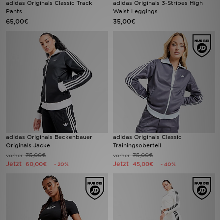
adidas Originals Classic Track
adidas Originals 3-Stripes High
Pants
Waist Leggings
65,00€
35,00€
Filialfinder
Mein JD
Hilfe & Kontakt
Geschenkgutschein
Studenten
Blog
adidas Originals Beckenbauer
adidas Originals Classic
Originals Jacke
Trainingsoberteil
75,00€
75,00€
vorher
vorher
Jetzt
Jetzt
60,00€
45,00€
- 20%
- 40%