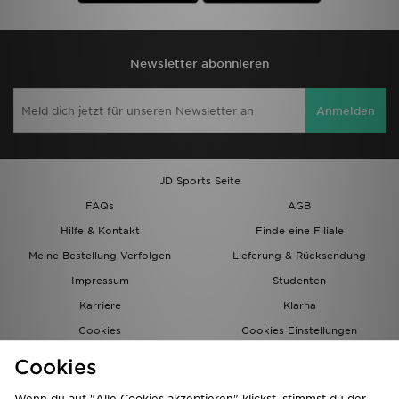
Newsletter abonnieren
Anmelden
JD Sports Seite
FAQs
AGB
Hilfe & Kontakt
Finde eine Filiale
Meine Bestellung Verfolgen
Lieferung & Rücksendung
Impressum
Studenten
Karriere
Klarna
Cookies
Cookies Einstellungen
Datenschutz
Lade Die App
Cookies
Partnerprogramm
JD Blog
Wenn du auf "Alle Cookies akzeptieren" klickst, stimmst du der