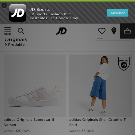
×
JD Sports
ANGEBOTE
Ansehen
JD Sports Fashion PLC
Kostenlos - In Google Play
Home
Frauen
Neuheiten
Ausverkauf | Frauen - Weiss Adidas
Verfeinern
Herren
Originals
9 Produkte
Damen
Kinder
Bestsellers
Marken
Fußball
adidas Originals Superstar II
adidas Originals Shell Graphic T-
Sport
Damen
Shirt
120,00€
35,00€
vorher
vorher
Lade die APP