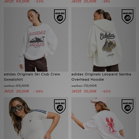
Jetzt
Jetzt
60,00€
25,00€
- 50%
- 29%
Filialfinder
Mein JD
Hilfe & Kontakt
Geschenkgutschein
Studenten
adidas Originals Ski Club Crew
adidas Originals Leopard Samba
Sweatshirt
Overhead Hoodie
Blog
65,00€
70,00€
vorher
vorher
Jetzt
Jetzt
20,00€
35,00€
- 69%
- 50%