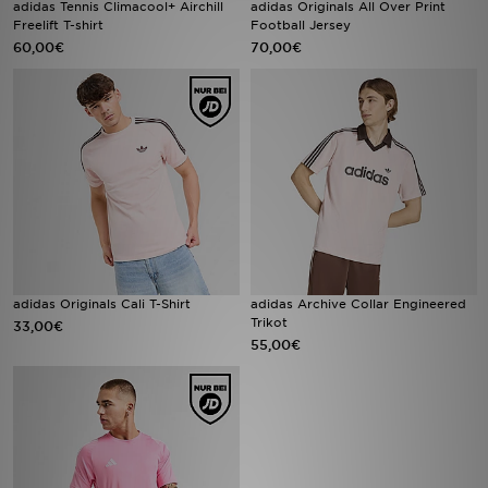
adidas Tennis Climacool+ Airchill
adidas Originals All Over Print
Freelift T-shirt
Football Jersey
60,00€
70,00€
Filialfinder
Mein JD
Hilfe & Kontakt
Geschenkgutschein
Studenten
Blog
adidas Originals Cali T-Shirt
adidas Archive Collar Engineered
Trikot
33,00€
55,00€