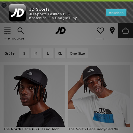
×
JD Sports
ANGEBOTE
Ansehen
JD Sports Fashion PLC
Kostenlos - In Google Play
Home
Herren
Herren Accessoires
Caps
Neuheiten
The North Face Caps - Geschenke
Verfeinern
Herren
4 Produkte
Damen
Grӧße
S
M
L
XL
One Size
Kinder
Bestsellers
Marken
Fußball
Sport
The North Face 66 Classic Tech
The North Face Recycled '66
Lade die APP