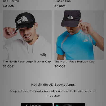
Cap Herren
Classic Cap
30,00€
32,00€
Filialfinder
Mein JD
Hilfe & Kontakt
Geschenkgutschein
Studenten
The North Face Logo Trucker Cap
The North Face Horizon Cap
Blog
32,00€
30,00€
Hol dir die JD Sports Apps
Shop mit der JD Sports App 24/7 und entdecke die neuesten
Produkte