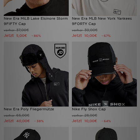
New Era MiLB Lake Elsinore Storm
New Era MLB New York Yankees
9FIFTY Cap
9FORTY Cap
37,00€
30,00€
vorher
vorher
Jetzt
Jetzt
5,00€
10,00€
- 86%
- 67%
New Era Poly Fliegermütze
Nike Fly Shox Cap
65,00€
28,00€
vorher
vorher
Jetzt
Jetzt
40,00€
10,00€
- 38%
- 64%