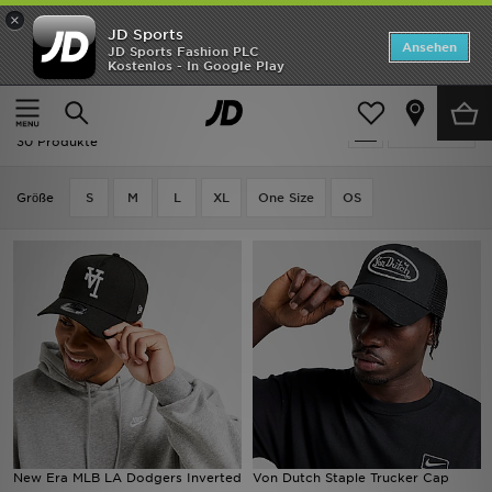
×
JD Sports
ANGEBOTE
Ansehen
JD Sports Fashion PLC
Kostenlos - In Google Play
Home
Herren
Herren Accessoires
Caps
Neuheiten
Schwarz Caps - Geschenke
Verfeinern
Herren
30 Produkte
Damen
Grӧße
S
M
L
XL
One Size
OS
Kinder
Bestsellers
Marken
Fußball
Sport
New Era MLB LA Dodgers Inverted
Von Dutch Staple Trucker Cap
Lade die APP