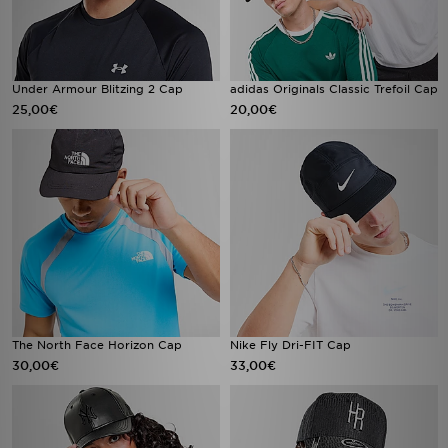
Under Armour Blitzing 2 Cap
adidas Originals Classic Trefoil Cap
25,00€
20,00€
The North Face Horizon Cap
Nike Fly Dri-FIT Cap
30,00€
33,00€