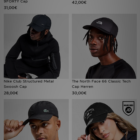
9FORTY Cap
42,00€
31,00€
Filialfinder
Mein JD
Hilfe & Kontakt
Geschenkgutschein
Studenten
Nike Club Structured Metal
The North Face 66 Classic Tech
Blog
Swoosh Cap
Cap Herren
28,00€
30,00€