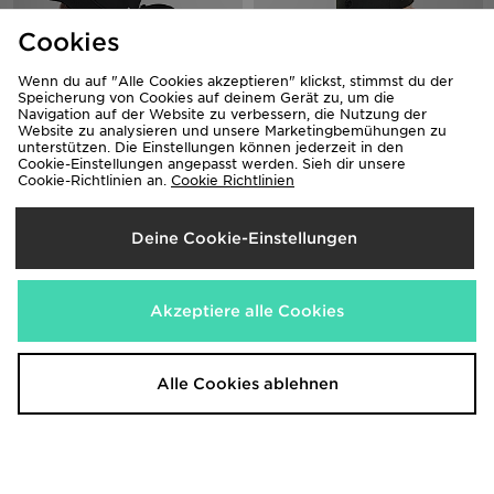
Cookies
Wenn du auf "Alle Cookies akzeptieren" klickst, stimmst du der
Speicherung von Cookies auf deinem Gerät zu, um die
Navigation auf der Website zu verbessern, die Nutzung der
Website zu analysieren und unsere Marketingbemühungen zu
unterstützen. Die Einstellungen können jederzeit in den
Cookie-Einstellungen angepasst werden. Sieh dir unsere
Cookie-Richtlinien an.
Cookie Richtlinien
New Era MLB 9TWENTY New York
New Era Tottenham Hotspur FC
Yankees Cap
Repreve 9FORTY Cap
27,00€
30,00€
vorher
vorher
Deine Cookie-Einstellungen
Jetzt
Jetzt
15,00€
10,00€
- 44%
- 67%
Akzeptiere alle Cookies
Hol dir die JD Sports Apps
Shop mit der JD Sports App 24/7 und entdecke die neuesten
Alle Cookies ablehnen
Produkte