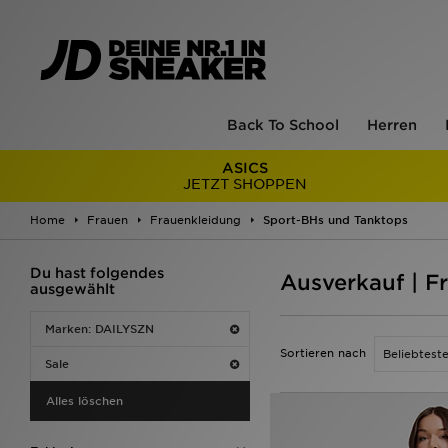
Back To School
Herren
ASICS
JETZT SHOPPEN
Home
Frauen
Frauenkleidung
Sport-BHs und Tanktops
Du hast folgendes
Ausverkauf | F
ausgewählt
Marken: DAILYSZN
Sortieren nach
Sale
Alles löschen