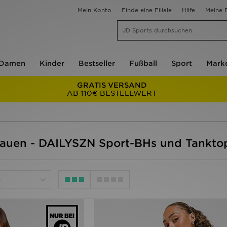
Mein Konto
Finde eine Filiale
Hilfe
Meine B
Damen
Kinder
Bestseller
Fußball
Sport
Mark
GRATIS VERSAND
AB 110€ BESTELLWERT
rauen - DAILYSZN Sport-BHs und Tankto