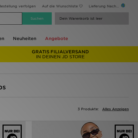
estellung verfolgen
Auf die Wunschliste
Lieferung Nach...
Dein Warenkorb ist leer
en
Neuheiten
Angebote
GRATIS FILIALVERSAND
IN DEINEN JD STORE
ps
3 Produkte:
Alles Anzeigen