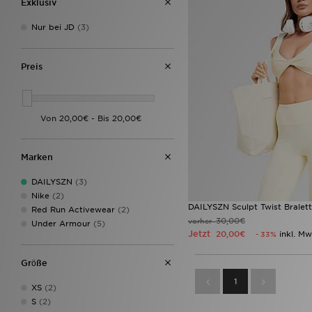
Exklusiv
Nur bei JD
(3)
Preis
Marken
DAILYSZN
(3)
Nike
(2)
DAILYSZN Sculpt Twist Bralet
Red Run Activewear
(2)
30,00€
vorher
Under Armour
(5)
Jetzt
20,00€
inkl. Mw
- 33%
Grӧße
1
XS
(2)
S
(2)