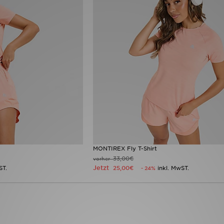
MONTIREX Fly T-Shirt
33,00€
vorher
Jetzt
ST.
25,00€
inkl. MwST.
- 24%