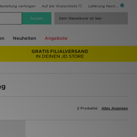
estellung verfolgen
Auf die Wunschliste
Lieferung Nach...
Dein Warenkorb ist leer
en
Neuheiten
Angebote
GRATIS FILIALVERSAND
IN DEINEN JD STORE
ng
2 Produkte:
Alles Anzeigen