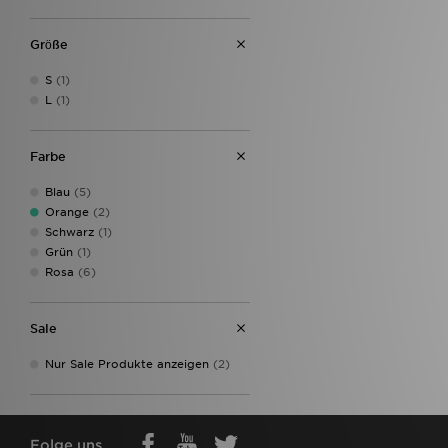
Grӧße
S
(1)
L
(1)
Farbe
Blau
(5)
Orange
(2)
Schwarz
(1)
Grün
(1)
Rosa
(6)
Sale
Nur Sale Produkte anzeigen
(2)
Folge uns