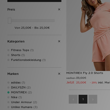
Preis
Kategorien
Fitness Tops
(1)
Shorts
(1)
Funktionsbekleidung
(1)
MONTIREX Fly 2.0 Shorts
Marken
35,00€
vorher
Jetzt
adidas
(1)
25,00€
inkl. Mw
- 29%
DAILYSZN
(2)
MONTIREX
(2)
Nike
(1)
1
Under Armour
(2)
Unlike Humans
(3)