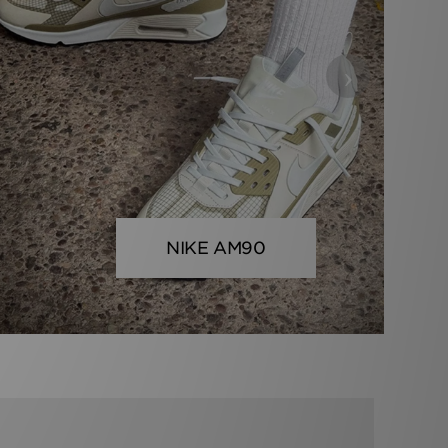
›
NIKE AM90