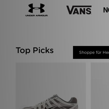
Top Picks
Shoppe für He