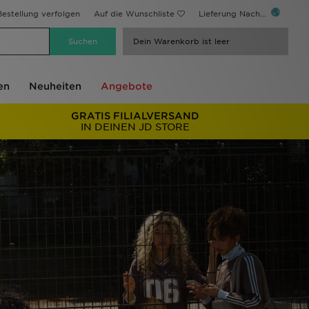
estellung verfolgen
Auf die Wunschliste
Lieferung Nach...
Dein Warenkorb ist leer
en
Neuheiten
Angebote
GRATIS FILIALVERSAND
IN DEINEN JD STORE