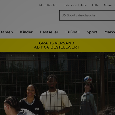
Mein Konto
Finde eine Filiale
Hilfe
Meine B
Damen
Kinder
Bestseller
Fußball
Sport
Mark
GRATIS VERSAND
AB 110€ BESTELLWERT