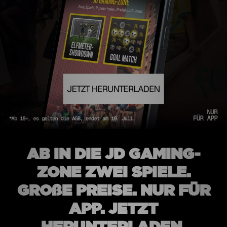
Filialfinder
Mein JD
Hilfe & Kontakt
Geschenkgutschein
Studenten
Blog
AB IN DIE JD GAMING-
ZONE ZWEI SPIELE.
GROßE PREISE. NUR FÜR
APP. JETZT
HERUNTERLADEN.