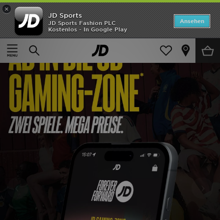
×
JD Sports
ANGEBOTE
Ansehen
JD Sports Fashion PLC
Kostenlos - In Google Play
Neuheiten
Herren
Damen
Kinder
Bestsellers
Marken
Fußball
‹
›
Sport
Lade die APP