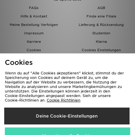
FAQs
AGB
Hilfe & Kontakt
Finde eine Filiale
Meine Bestellung Verfolgen
Lieferung & Rücksendung
Impressum
Studenten
Karriere
Klarna
Cookies
Cookies Einstellungen
Datenschutz
Lade Die App
Cookies
Partnerprogramm
JD Blog
Wenn du auf "Alle Cookies akzeptieren" klickst, stimmst du der
Speicherung von Cookies auf deinem Gerät zu, um die
Navigation auf der Website zu verbessern, die Nutzung der
Website zu analysieren und unsere Marketingbemühungen zu
unterstützen. Die Einstellungen können jederzeit in den
Cookie-Einstellungen angepasst werden. Sieh dir unsere
Cookie-Richtlinien an.
Cookie Richtlinien
Lieferung Nach
Deine Cookie-Einstellungen
Deutschland
Wir akzeptieren folgende Zahlungsmethoden