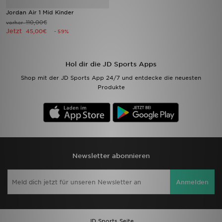
Jordan Air 1 Mid Kinder
Filialfinder
110,00€
vorher
Jetzt
45,00€
- 59%
Mein JD
Hol dir die JD Sports Apps
Hilfe & Kontakt
Shop mit der JD Sports App 24/7 und entdecke die neuesten
Produkte
Geschenkgutschein
Studenten
Blog
Newsletter abonnieren
Anmelden
JD Sports Seite