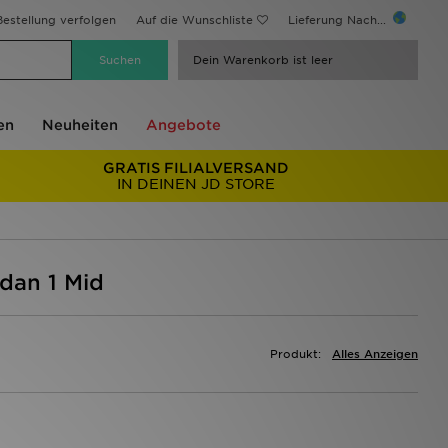
estellung verfolgen
Auf die Wunschliste
Lieferung Nach...
Dein Warenkorb ist leer
en
Neuheiten
Angebote
GRATIS FILIALVERSAND
IN DEINEN JD STORE
dan 1 Mid
Produkt:
Alles Anzeigen