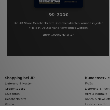
5€- 300€
Die JD Store Geschenkkarte. Geschenkkarten können in jeder
Filiale in Deutschland verwendet werden
Shop Geschenkkarten
Shopping bei JD
Kundenservic
Lieferung & Kosten
FAQs
Größentabelle
Lieferung & Rüc
Studenten
Hilfe & Kontakt
Geschenkkarte
Konto & Newslet
Klarna
Finde einen Stor
JD Sports App
Meine Bestellung