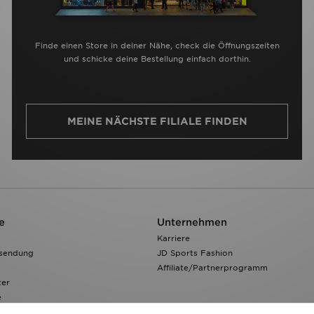
Finde einen Store in deiner Nähe, check die Öffnungszeiten
und schicke deine Bestellung einfach dorthin.
MEINE NÄCHSTE FILIALE FINDEN
e
Unternehmen
Karriere
ksendung
JD Sports Fashion
Affiliate/Partnerprogramm
ter
e
 Verfolgen