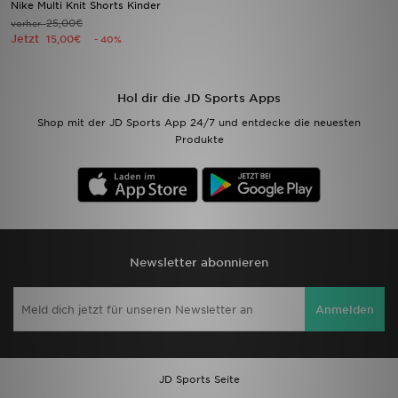
Nike Multi Knit Shorts Kinder
25,00€
vorher
Jetzt
Filialfinder
15,00€
- 40%
Mein JD
Hol dir die JD Sports Apps
Hilfe & Kontakt
Shop mit der JD Sports App 24/7 und entdecke die neuesten
Produkte
Geschenkgutschein
Studenten
Blog
Newsletter abonnieren
Anmelden
JD Sports Seite