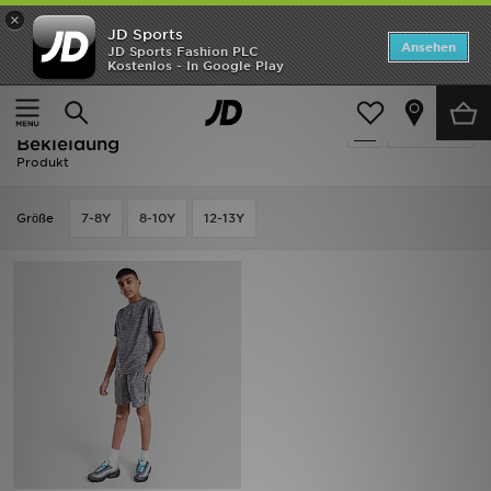
×
JD Sports
ANGEBOTE
Ansehen
JD Sports Fashion PLC
Kostenlos - In Google Play
Home
Kinder
Kleidung Jugendliche (8-15 Jahre)
Shorts
Neuheiten
Schwarz Shorts - Nike Multi Knit -
Verfeinern
Herren
Bekleidung
Produkt
Damen
Grӧße
7-8Y
8-10Y
12-13Y
Kinder
Bestsellers
Marken
Fußball
Sport
Lade die APP