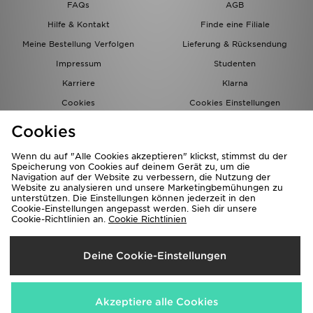
FAQs
AGB
Hilfe & Kontakt
Finde eine Filiale
Meine Bestellung Verfolgen
Lieferung & Rücksendung
Impressum
Studenten
Karriere
Klarna
Cookies
Cookies Einstellungen
Datenschutz
Lade Die App
Cookies
Partnerprogramm
JD Blog
Wenn du auf "Alle Cookies akzeptieren" klickst, stimmst du der
Speicherung von Cookies auf deinem Gerät zu, um die
Navigation auf der Website zu verbessern, die Nutzung der
Website zu analysieren und unsere Marketingbemühungen zu
unterstützen. Die Einstellungen können jederzeit in den
Cookie-Einstellungen angepasst werden. Sieh dir unsere
Cookie-Richtlinien an.
Cookie Richtlinien
Lieferung Nach
Deine Cookie-Einstellungen
Deutschland
Wir akzeptieren folgende Zahlungsmethoden
Akzeptiere alle Cookies