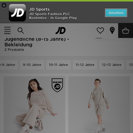
×
JD Sports
ANGEBOTE
Ansehen
JD Sports Fashion PLC
Kostenlos - In Google Play
Home
Kinder
Kleidung Jugendliche (8-15 Jahre)
Neuheiten
Ausverkauf | Braun Nike Kleidung
Verfeinern
Herren
Jugendliche (8-15 Jahre) -
Bekleidung
2 Produkte
Damen
Kinder
8-9 Jahre
9-10 Jahre
10-11 Jahre
11-12 Jahre
12-13 Jahre
13
Bestsellers
Marken
Fußball
Sport
Lade die APP