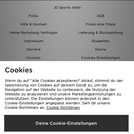
JD Sports Seite
FAQs
AGB
Hilfe & Kontakt
Finde eine Filiale
Meine Bestellung Verfolgen
Lieferung & Rücksendung
Impressum
Studenten
Karriere
Klarna
Cookies
Cookies Einstellungen
Datenschutz
Lade Die App
Cookies
Partnerprogramm
JD Blog
Wenn du auf "Alle Cookies akzeptieren" klickst, stimmst du der
Speicherung von Cookies auf deinem Gerät zu, um die
Navigation auf der Website zu verbessern, die Nutzung der
Website zu analysieren und unsere Marketingbemühungen zu
unterstützen. Die Einstellungen können jederzeit in den
Cookie-Einstellungen angepasst werden. Sieh dir unsere
Cookie-Richtlinien an.
Cookie Richtlinien
Lieferung Nach
Deine Cookie-Einstellungen
Deutschland