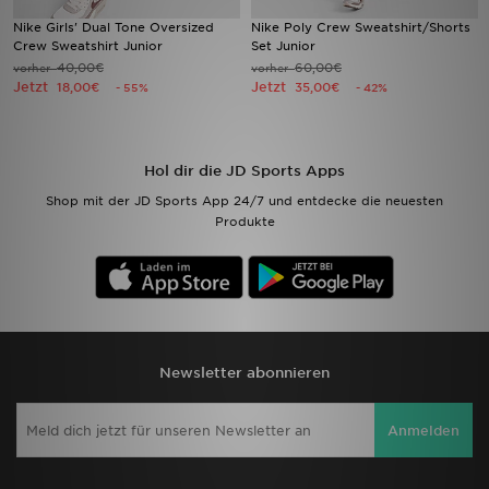
Nike Girls' Dual Tone Oversized
Nike Poly Crew Sweatshirt/Shorts
Crew Sweatshirt Junior
Set Junior
Filialfinder
40,00€
60,00€
vorher
vorher
Jetzt
Jetzt
18,00€
35,00€
- 55%
- 42%
Mein JD
Hilfe & Kontakt
Hol dir die JD Sports Apps
Geschenkgutschein
Shop mit der JD Sports App 24/7 und entdecke die neuesten
Produkte
Studenten
Blog
Newsletter abonnieren
Anmelden