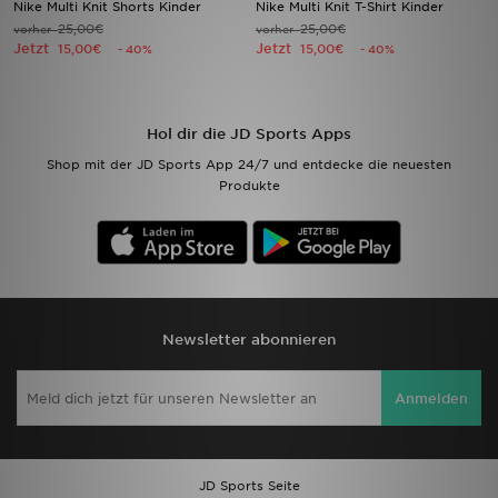
Nike Multi Knit Shorts Kinder
Nike Multi Knit T-Shirt Kinder
25,00€
25,00€
vorher
vorher
Jetzt
Jetzt
Filialfinder
15,00€
15,00€
- 40%
- 40%
Mein JD
Hol dir die JD Sports Apps
Hilfe & Kontakt
Shop mit der JD Sports App 24/7 und entdecke die neuesten
Produkte
Geschenkgutschein
Studenten
Blog
Newsletter abonnieren
Anmelden
JD Sports Seite