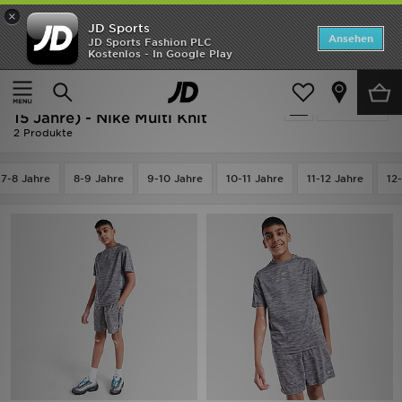
×
JD Sports
ANGEBOTE
Ansehen
JD Sports Fashion PLC
Kostenlos - In Google Play
Home
Kinder
Kleidung Jugendliche (8-15 Jahre)
Neuheiten
Schwarz Kleidung Jugendliche (8-
Verfeinern
Herren
15 Jahre) - Nike Multi Knit
2 Produkte
Damen
7-8 Jahre
8-9 Jahre
9-10 Jahre
10-11 Jahre
11-12 Jahre
12
Kinder
Bestsellers
Marken
Fußball
Sport
Lade die APP