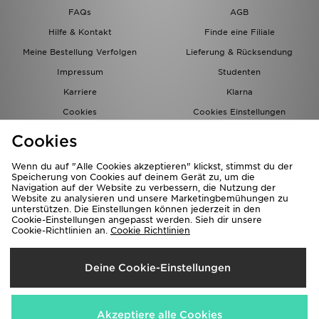
FAQs
AGB
Hilfe & Kontakt
Finde eine Filiale
Meine Bestellung Verfolgen
Lieferung & Rücksendung
Impressum
Studenten
Karriere
Klarna
Cookies
Cookies Einstellungen
Datenschutz
Lade Die App
Cookies
Partnerprogramm
JD Blog
Wenn du auf "Alle Cookies akzeptieren" klickst, stimmst du der
Speicherung von Cookies auf deinem Gerät zu, um die
Navigation auf der Website zu verbessern, die Nutzung der
Website zu analysieren und unsere Marketingbemühungen zu
unterstützen. Die Einstellungen können jederzeit in den
Cookie-Einstellungen angepasst werden. Sieh dir unsere
Cookie-Richtlinien an.
Cookie Richtlinien
Lieferung Nach
Deine Cookie-Einstellungen
Deutschland
Wir akzeptieren folgende Zahlungsmethoden
Akzeptiere alle Cookies