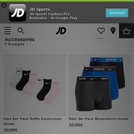
×
JD Sports
ANGEBOTE
Ansehen
JD Sports Fashion PLC
Kostenlos - In Google Play
Home
Kinder
Kinder Accessoires
Neuheiten
Kinder - Mehrfarbig Nike Kinder
Verfeinern
Herren
Accessoires
7 Produkte
Damen
Kinder
Bestsellers
Marken
Fußball
Nike 6er-Pack Ruffle Kurzsocken
Nike 3er-Pack Boxershorts Kinder
Sport
Kinder
30,00€
20,00€
Lade die APP