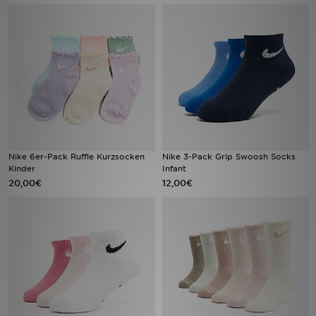
Filialfinder
Mein JD
Hilfe & Kontakt
Geschenkgutschein
Nike 6er-Pack Ruffle Kurzsocken
Nike 3-Pack Grip Swoosh Socks
Studenten
Kinder
Infant
20,00€
12,00€
Blog