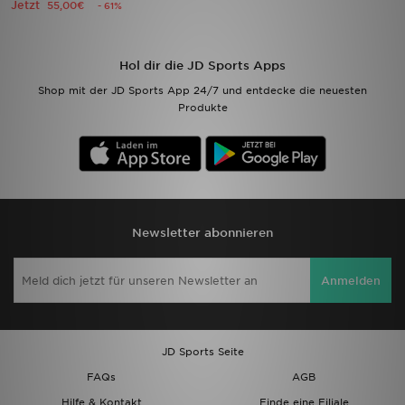
Jetzt
55,00€
- 61%
Filialfinder
Hol dir die JD Sports Apps
Mein JD
Shop mit der JD Sports App 24/7 und entdecke die neuesten
Produkte
Hilfe & Kontakt
Geschenkgutschein
Studenten
Newsletter abonnieren
Blog
Anmelden
JD Sports Seite
FAQs
AGB
Hilfe & Kontakt
Finde eine Filiale