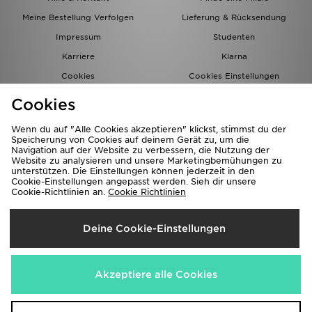
Meine Bestellung Verfolgen
Lieferung & Rücksendung
Impressum
Studenten
Karriere
Klarna
Cookies
Cookies Einstellungen
Datenschutz
Lade Die App
Cookies
Partnerprogramm
JD Blog
Wenn du auf "Alle Cookies akzeptieren" klickst, stimmst du der
Speicherung von Cookies auf deinem Gerät zu, um die
Navigation auf der Website zu verbessern, die Nutzung der
Website zu analysieren und unsere Marketingbemühungen zu
unterstützen. Die Einstellungen können jederzeit in den
Cookie-Einstellungen angepasst werden. Sieh dir unsere
Cookie-Richtlinien an.
Cookie Richtlinien
Lieferung Nach
Deine Cookie-Einstellungen
Deutschland
Wir akzeptieren folgende Zahlungsmethoden
Akzeptiere alle Cookies