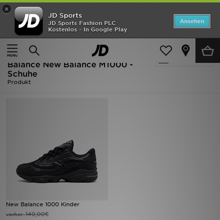
×
JD Sports
ANGEBOTE
Ansehen
JD Sports Fashion PLC
Kostenlos - In Google Play
Home
Kinder
Neuheiten
Ausverkauf | Kinder - Schwarz New
Verfeinern
Herren
Balance New Balance M1000 -
Schuhe
Produkt
Damen
Kinder
Bestsellers
Marken
Fußball
Sport
New Balance 1000 Kinder
140,00€
vorher
Lade die APP