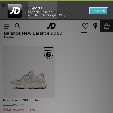
×
JD Sports
ANGEBOTE
Ansehen
JD Sports Fashion PLC
Kostenlos - In Google Play
Home
Kinder
Neuheiten
Ausverkauf | Kinder - Beige New
Verfeinern
Herren
Balance New Balance 9060
Produkt
Damen
Kinder
Bestsellers
Marken
Fußball
New Balance 9060 Infant
Sport
95,00€
vorher
Jetzt
60,00€
- 37%
Lade die APP