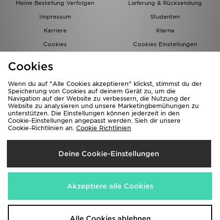
Meine Bestellung Verfolgen
Lieferung & Rücksendung
Impressum
Studenten
Karriere
Klarna
Cookies
Cookies Einstellungen
Datenschutz
Lade Die App
Cookies
Partnerprogramm
JD Blog
Wenn du auf "Alle Cookies akzeptieren" klickst, stimmst du der
Speicherung von Cookies auf deinem Gerät zu, um die
Navigation auf der Website zu verbessern, die Nutzung der
Website zu analysieren und unsere Marketingbemühungen zu
unterstützen. Die Einstellungen können jederzeit in den
Cookie-Einstellungen angepasst werden. Sieh dir unsere
Cookie-Richtlinien an.
Cookie Richtlinien
Lieferung Nach
Deine Cookie-Einstellungen
Deutschland
Wir akzeptieren folgende Zahlungsmethoden
Akzeptiere alle Cookies
Corporate Website
www.jdplc.com
Alle Cookies ablehnen