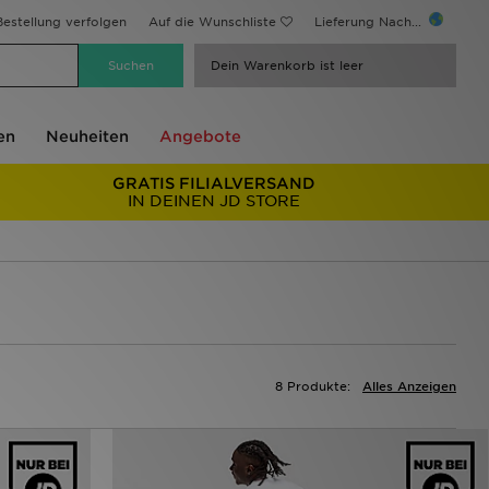
estellung verfolgen
Auf die Wunschliste
Lieferung Nach...
Dein Warenkorb ist leer
en
Neuheiten
Angebote
GRATIS FILIALVERSAND
IN DEINEN JD STORE
8 Produkte:
Alles Anzeigen