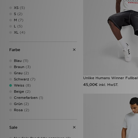
Fred Perry
(9)
XS
(5)
Hoodrich
(14)
S
(2)
Jordan
(7)
M
(7)
Lacoste
(8)
L
(5)
LEVI'S
(1)
XL
(4)
Lorenzo
(6)
McKenzie
(9)
MONTIREX
(1)
Farbe
Napapijri
(3)
New Balance
(9)
Blau
(11)
New Era
(6)
Braun
(3)
Nike
(34)
Grau
(2)
Unlike Humans Winner Fußball
On Running
(1)
Schwarz
(7)
PUMA
(3)
45,00€
inkl. MwST.
Weiss
(8)
Reebok
(4)
Beige
(2)
Reprimo
(1)
Cremefarben
(1)
Salomon
(1)
Grün
(2)
Supply & Demand
(4)
Rosa
(2)
Technicals
(1)
The North Face
(9)
Sale
Tommy Hilfiger
(2)
True Religion
(1)