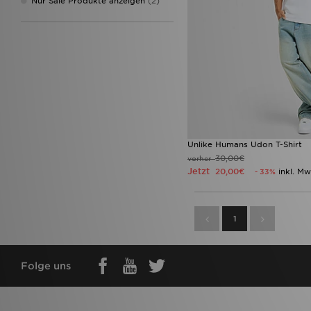
Nur Sale Produkte anzeigen
(2)
Umbro
(1)
Under Armour
(19)
Unlike Humans
(8)
Vans
(3)
Zavetti Canada
(1)
Unlike Humans Udon T-Shirt
30,00€
vorher
Jetzt
20,00€
inkl. Mw
- 33%
1
Folge uns