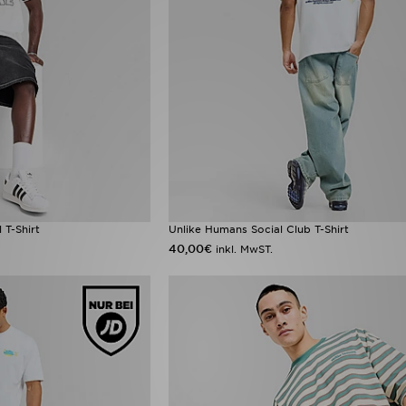
 T-Shirt
Unlike Humans Social Club T-Shirt
40,00€
inkl. MwST.