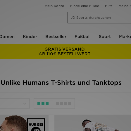
Mein Konto
Finde eine Filiale
Hilfe
Meine B
Damen
Kinder
Bestseller
Fußball
Sport
Mark
GRATIS VERSAND
AB 110€ BESTELLWERT
 Unlike Humans T-Shirts und Tanktops