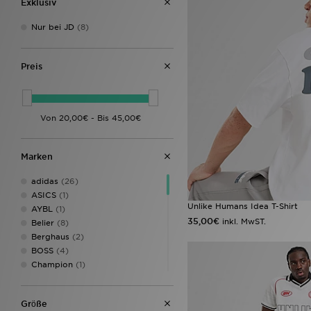
Exklusiv
Nur bei JD
(8)
Preis
Marken
adidas
(26)
ASICS
(1)
Unlike Humans Idea T-Shirt
AYBL
(1)
35,00€
inkl. MwST.
Belier
(8)
Berghaus
(2)
BOSS
(4)
Champion
(1)
Columbia
(2)
DAILYSZN
(1)
Grӧße
EA7 Emporio Armani
(5)