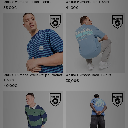
Unlike Humans Padel T-Shirt
Unlike Humans Ten T-Shirt
35,00€
41,00€
Filialfinder
Mein JD
Hilfe & Kontakt
Geschenkgutschein
Studenten
Unlike Humans Wells Stripe Pocket
Unlike Humans Idea T-Shirt
Blog
T-Shirt
35,00€
40,00€