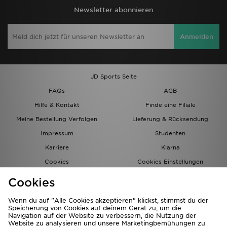
Newsletter abonnieren
Anmelden
JD Sports Seite
FAQs
AGB
Hilfe & Kontakt
Finde eine Filiale
Meine Bestellung Verfolgen
Lieferung & Rücksendung
Impressum
Studenten
Karriere
Klarna
Cookies
Cookies Einstellungen
Datenschutz
Lade Die App
Cookies
Partnerprogramm
JD Blog
Wenn du auf "Alle Cookies akzeptieren" klickst, stimmst du der
Speicherung von Cookies auf deinem Gerät zu, um die
Navigation auf der Website zu verbessern, die Nutzung der
Website zu analysieren und unsere Marketingbemühungen zu