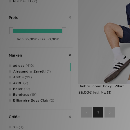
Nur bei JD
(2)
Preis
Marken
adidas
(410)
Alessandro Zavetti
(1)
ASICS
(29)
AYBL
(7)
Umbro Iconic Boxy T-Shirt
Belier
(19)
35,00€
inkl. MwST.
Berghaus
(19)
Billionaire Boys Club
(2)
BOSS
(32)
Champion
(9)
1
Grӧße
Columbia
(11)
DAILYSZN
(5)
XS
(3)
EA7 Emporio Armani
(18)