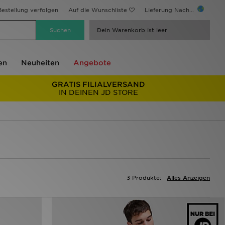
estellung verfolgen
Auf die Wunschliste
Lieferung Nach...
Dein Warenkorb ist leer
en
Neuheiten
Angebote
GRATIS FILIALVERSAND
IN DEINEN JD STORE
3 Produkte:
Alles Anzeigen