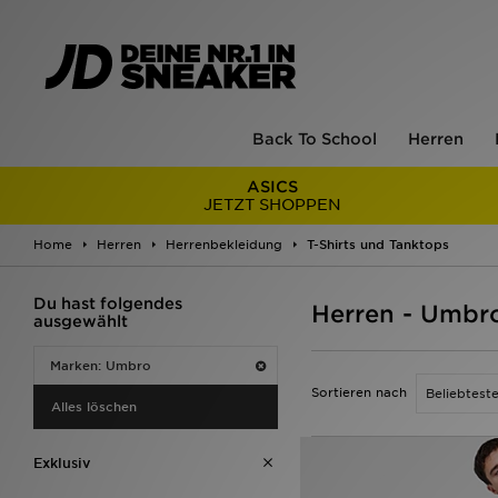
Back To School
Herren
ASICS
JETZT SHOPPEN
Home
Herren
Herrenbekleidung
T-Shirts und Tanktops
Du hast folgendes
Herren - Umbro
ausgewählt
Marken: Umbro
Sortieren nach
Alles löschen
Exklusiv