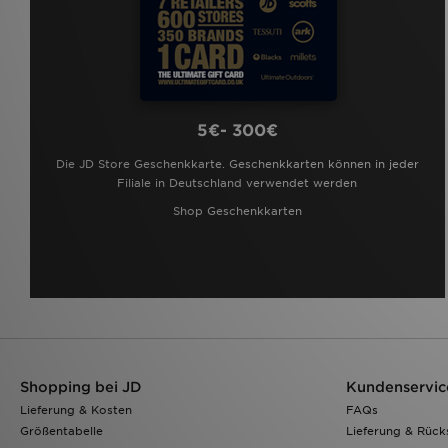
Technicals
(20)
The North Face
(52)
Tommy Hilfiger
(6)
Trailberg
(12)
True Religion
(5)
Umbro
(3)
5€- 300€
Under Armour
(182)
Unlike Humans
(38)
Die JD Store Geschenkkarte. Geschenkkarten können in jeder
Vans
(18)
Filiale in Deutschland verwendet werden
Zavetti Canada
(5)
Shop Geschenkkarten
Shopping bei JD
Kundenservic
Lieferung & Kosten
FAQs
Größentabelle
Lieferung & Rüc