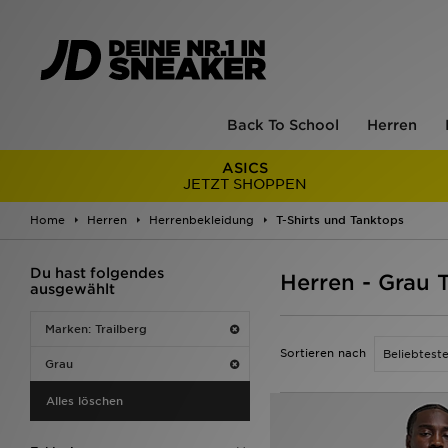
Back To School
Herren
ASICS
JETZT SHOPPEN
Home
Herren
Herrenbekleidung
T-Shirts und Tanktops
Du hast folgendes
Herren - Grau T
ausgewählt
Marken: Trailberg
Sortieren nach
Grau
Alles löschen