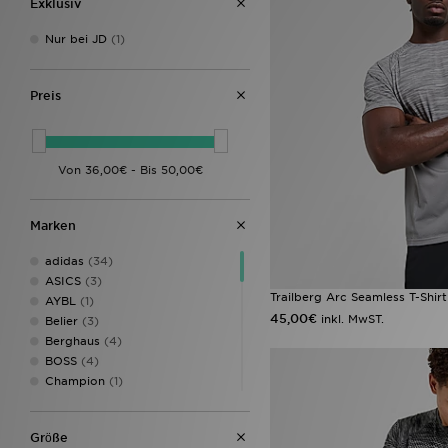
Exklusiv
Nur bei JD
(1)
Preis
Marken
adidas
(34)
ASICS
(3)
Trailberg Arc Seamless T-Shirt
AYBL
(1)
45,00€
inkl. MwST.
Belier
(3)
Berghaus
(4)
BOSS
(4)
Champion
(1)
Columbia
(3)
DAILYSZN
(3)
Grӧße
EA7 Emporio Armani
(3)