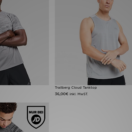
Trailberg Cloud Tanktop
36,00€
inkl. MwST.