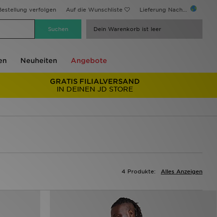
estellung verfolgen
Auf die Wunschliste
Lieferung Nach...
Dein Warenkorb ist leer
en
Neuheiten
Angebote
GRATIS FILIALVERSAND
IN DEINEN JD STORE
4 Produkte:
Alles Anzeigen