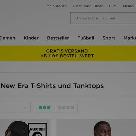
Mein Konto
Finde eine Filiale
Hilfe
Meine B
Damen
Kinder
Bestseller
Fußball
Sport
Mark
GRATIS VERSAND
AB 110€ BESTELLWERT
 New Era T-Shirts und Tanktops