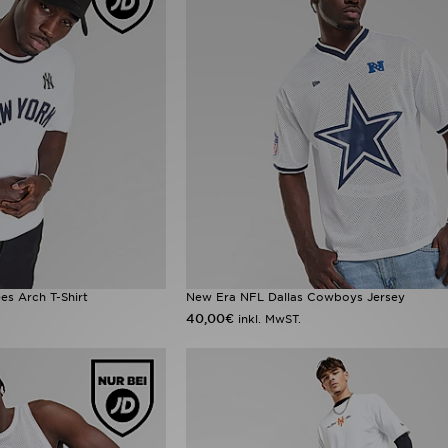
s Arch T-Shirt
New Era NFL Dallas Cowboys Jersey
40,00€
inkl. MwST.