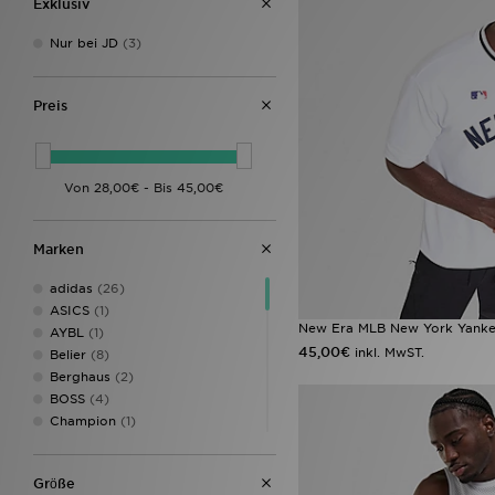
Exklusiv
Nur bei JD
(3)
Preis
Marken
adidas
(26)
ASICS
(1)
New Era MLB New York Yankee
AYBL
(1)
45,00€
inkl. MwST.
Belier
(8)
Berghaus
(2)
BOSS
(4)
Champion
(1)
Columbia
(2)
DAILYSZN
(1)
Grӧße
EA7 Emporio Armani
(5)