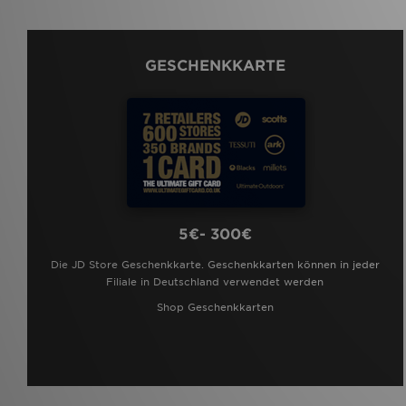
Umbro
(1)
Under Armour
(19)
Unlike Humans
(8)
Vans
(3)
GESCHENKKARTE
Zavetti Canada
(1)
5€- 300€
Die JD Store Geschenkkarte. Geschenkkarten können in jeder
Filiale in Deutschland verwendet werden
Shop Geschenkkarten