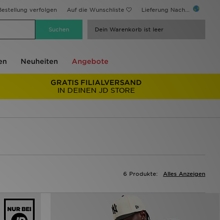
estellung verfolgen
Auf die Wunschliste
Lieferung Nach...
Dein Warenkorb ist leer
en
Neuheiten
Angebote
GRATIS FILIALVERSAND
IN DEINEN JD STORE
6 Produkte:
Alles Anzeigen