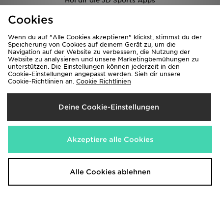
Hol dir die JD Sports Apps
Shop mit der JD Sports App 24/7 und entdecke die neuesten
Cookies
Produkte
Wenn du auf "Alle Cookies akzeptieren" klickst, stimmst du der
Speicherung von Cookies auf deinem Gerät zu, um die
Navigation auf der Website zu verbessern, die Nutzung der
Website zu analysieren und unsere Marketingbemühungen zu
unterstützen. Die Einstellungen können jederzeit in den
Cookie-Einstellungen angepasst werden. Sieh dir unsere
Cookie-Richtlinien an.
Cookie Richtlinien
Newsletter abonnieren
Deine Cookie-Einstellungen
Anmelden
Akzeptiere alle Cookies
JD Sports Seite
FAQs
AGB
Alle Cookies ablehnen
Hilfe & Kontakt
Finde eine Filiale
Meine Bestellung Verfolgen
Lieferung & Rücksendung
Impressum
Studenten