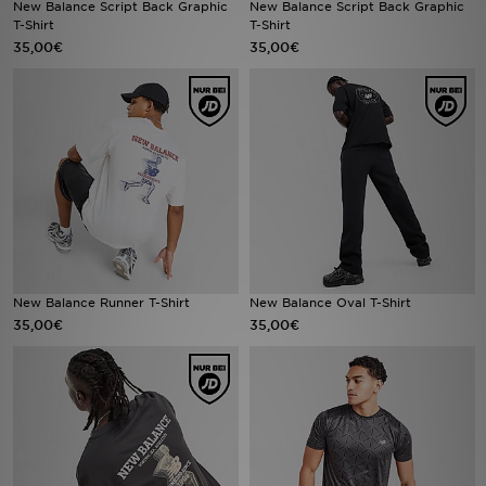
New Balance Script Back Graphic
New Balance Script Back Graphic
T-Shirt
T-Shirt
35,00€
35,00€
Filialfinder
Mein JD
Hilfe & Kontakt
Geschenkgutschein
Studenten
Blog
New Balance Runner T-Shirt
New Balance Oval T-Shirt
35,00€
35,00€