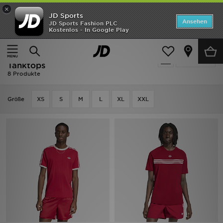
×
JD Sports
ANGEBOTE
Ansehen
JD Sports Fashion PLC
Kostenlos - In Google Play
Home
Herren
Herrenbekleidung
T-Shirts und Tanktops
Neuheiten
Herren - Weinrot T-Shirts und
Verfeinern
Herren
Tanktops
8 Produkte
Damen
Grӧße
XS
S
M
L
XL
XXL
Kinder
Bestsellers
Marken
Fußball
Sport
Lade die APP