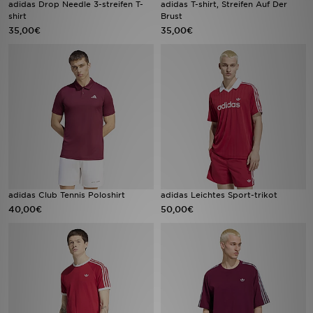
adidas Drop Needle 3-streifen T-
adidas T-shirt, Streifen Auf Der
shirt
Brust
35,00€
35,00€
Filialfinder
Mein JD
Hilfe & Kontakt
Geschenkgutschein
Studenten
Blog
adidas Club Tennis Poloshirt
adidas Leichtes Sport-trikot
40,00€
50,00€