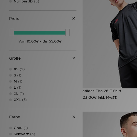
Nur bei JD
(3)
Preis
Grӧße
XS
(2)
S
(1)
M
(1)
L
(1)
adidas Tiro 26 T-Shirt
XL
(1)
23,00€
inkl. MwST.
XXL
(3)
Farbe
Grau
(1)
Schwarz
(3)