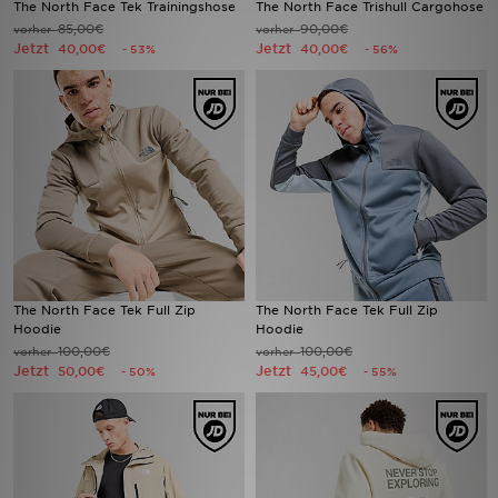
The North Face Tek Trainingshose
The North Face Trishull Cargohose
85,00€
90,00€
vorher
vorher
Jetzt
Jetzt
Filialfinder
40,00€
40,00€
- 53%
- 56%
Mein JD
Hilfe & Kontakt
Geschenkgutschein
Studenten
Blog
The North Face Tek Full Zip
The North Face Tek Full Zip
Hoodie
Hoodie
100,00€
100,00€
vorher
vorher
Jetzt
Jetzt
50,00€
45,00€
- 50%
- 55%