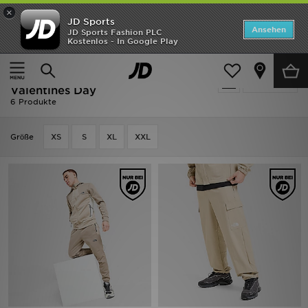
×
JD Sports
ANGEBOTE
Ansehen
JD Sports Fashion PLC
Kostenlos - In Google Play
Home
Herren
Herrenbekleidung
Neuheiten
The North Face Herrenbekleidung -
Verfeinern
Herren
Valentines Day
6 Produkte
Damen
Grӧße
XS
S
XL
XXL
Kinder
Bestsellers
Marken
Fußball
Sport
Lade die APP