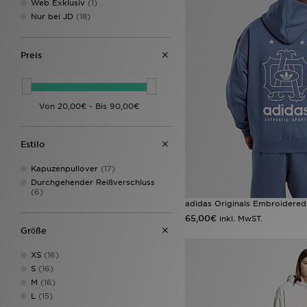
Web Exklusiv
(1)
Nur bei JD
(18)
Preis
Estilo
Kapuzenpullover
(17)
Durchgehender Reißverschluss
(6)
adidas Originals Embroidere
65,00€
inkl. MwST.
Grӧße
XS
(16)
S
(16)
M
(16)
L
(15)