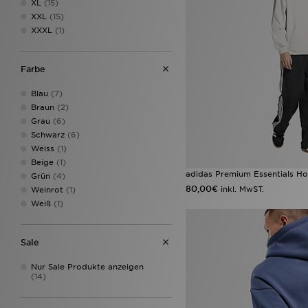
XL
(15)
XXL
(15)
XXXL
(1)
Farbe
Blau
(7)
Braun
(2)
Grau
(6)
Schwarz
(6)
Weiss
(1)
Beige
(1)
adidas Premium Essentials H
Grün
(4)
80,00€
inkl. MwST.
Weinrot
(1)
Weiß
(1)
Sale
Nur Sale Produkte anzeigen
(14)