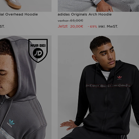
ntial Overhead Hoodie
adidas Originals Arch Hoodie
65,00€
vorher
Jetzt
ST.
20,00€
inkl. MwST.
- 69%