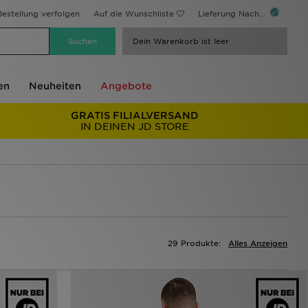
estellung verfolgen
Auf die Wunschliste
Lieferung Nach...
Dein Warenkorb ist leer
en
Neuheiten
Angebote
GRATIS FILIALVERSAND
IN DEINEN JD STORE
29 Produkte:
Alles Anzeigen