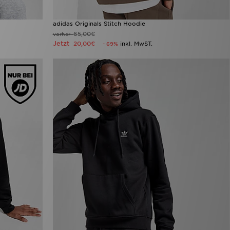
adidas Originals Stitch Hoodie
65,00€
vorher
Jetzt
20,00€
inkl. MwST.
- 69%