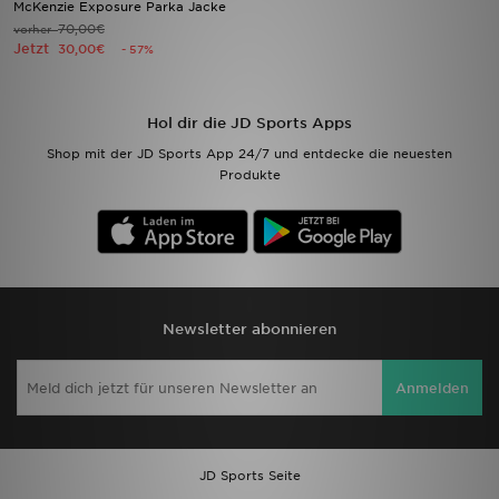
McKenzie Exposure Parka Jacke
70,00€
vorher
Jetzt
Filialfinder
30,00€
- 57%
Mein JD
Hol dir die JD Sports Apps
Hilfe & Kontakt
Shop mit der JD Sports App 24/7 und entdecke die neuesten
Produkte
Geschenkgutschein
Studenten
Blog
Newsletter abonnieren
Anmelden
JD Sports Seite