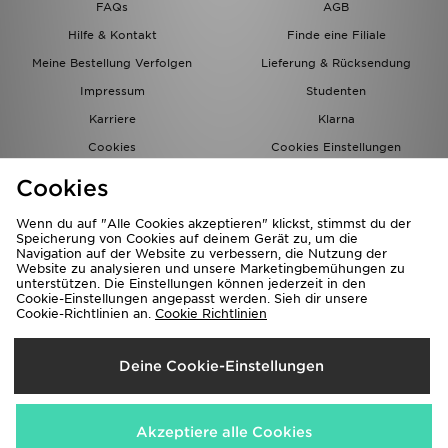
FAQs
AGB
Hilfe & Kontakt
Finde eine Filiale
Meine Bestellung Verfolgen
Lieferung & Rücksendung
Impressum
Studenten
Karriere
Klarna
Cookies
Cookies Einstellungen
Datenschutz
Lade Die App
Cookies
Partnerprogramm
JD Blog
Wenn du auf "Alle Cookies akzeptieren" klickst, stimmst du der
Speicherung von Cookies auf deinem Gerät zu, um die
Navigation auf der Website zu verbessern, die Nutzung der
Website zu analysieren und unsere Marketingbemühungen zu
unterstützen. Die Einstellungen können jederzeit in den
Cookie-Einstellungen angepasst werden. Sieh dir unsere
Cookie-Richtlinien an.
Cookie Richtlinien
Lieferung Nach
Deine Cookie-Einstellungen
Deutschland
Wir akzeptieren folgende Zahlungsmethoden
Akzeptiere alle Cookies